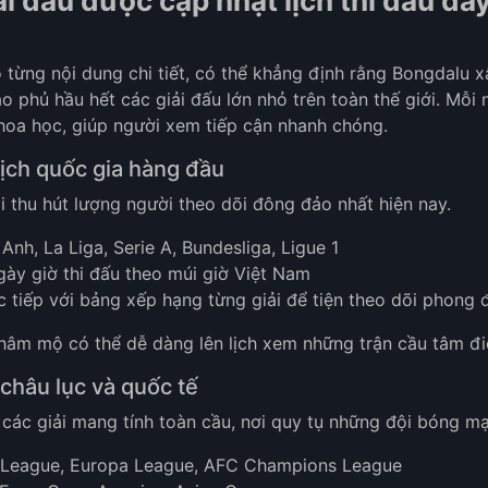
i đấu được cập nhật lịch thi đấu đầy
o từng nội dung chi tiết, có thể khẳng định rằng Bongdalu 
o phủ hầu hết các giải đấu lớn nhỏ trên toàn thế giới. Mỗi
oa học, giúp người xem tiếp cận nhanh chóng.
địch quốc gia hàng đầu
i thu hút lượng người theo dõi đông đảo nhất hiện nay.
Anh, La Liga, Serie A, Bundesliga, Ligue 1
gày giờ thi đấu theo múi giờ Việt Nam
ực tiếp với bảng xếp hạng từng giải để tiện theo dõi phong 
hâm mộ có thể dễ dàng lên lịch xem những trận cầu tâm đi
 châu lục và quốc tế
 các giải mang tính toàn cầu, nơi quy tụ những đội bóng mạ
League, Europa League, AFC Champions League