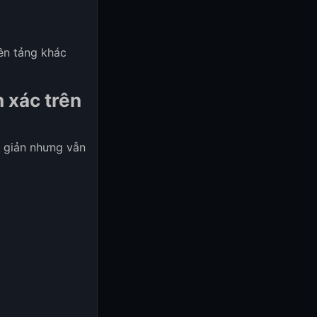
ền tảng khác
 xác trên
n giản nhưng vẫn