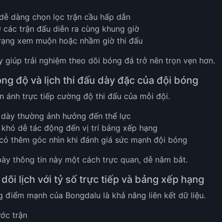
dễ dàng chọn lọc trận cầu hấp dẫn
 các trận đấu diễn ra cùng khung giờ
trạng xem muộn hoặc nhầm giờ thi đấu
 giúp trải nghiệm theo dõi bóng đá trở nên trọn vẹn hơn.
ng độ và lịch thi đấu dày đặc của đội bóng
n ánh trực tiếp cường độ thi đấu của mỗi đội.
 dày thường ảnh hưởng đến thể lực
u khó dễ tác động đến vị trí bảng xếp hạng
có thêm góc nhìn khi đánh giá sức mạnh đội bóng
bày thông tin này một cách trực quan, dễ nắm bắt.
dõi lịch với tỷ số trực tiếp và bảng xếp hạng
 điểm mạnh của Bongdalu là khả năng liên kết dữ liệu.
ước trận