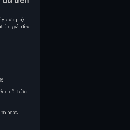
 đủ trên
xây dựng hệ
 nhóm giải đều
độ
ểm mỗi tuần.
nh nhất.