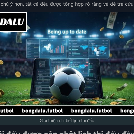
 chú ý hơn, tất cả đều được tổng hợp rõ ràng và dễ tra cứu
Giới thiệu chi tiết lịch thi đấu