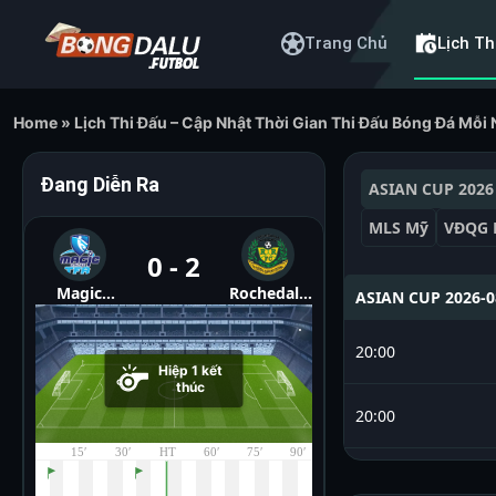
Trang Chủ
Lịch Th
Home
»
Lịch Thi Đấu – Cập Nhật Thời Gian Thi Đấu Bóng Đá Mỗi
Đang Diễn Ra
ASIAN CUP 2026
MLS Mỹ
VĐQG 
0
-
2
1
-
1
Magic
Rochedale
Gold Coast
ASIAN CUP 2026
-
0
United U23
Rovers U23
Knights
U23
20:00
20:00