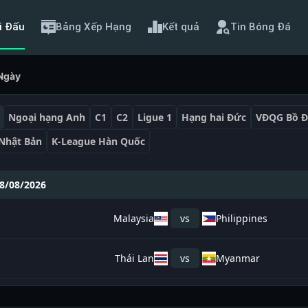
i Đấu
Bảng Xếp Hạng
Kết quả
Tin Bóng Đá
 Ngày
Ngoại hạng Anh
C1
C2
Ligue 1
Hạng hai Đức
VĐQG Bồ Đ
Nhật Bản
K-League Hàn Quốc
0
-
1
Peninsula
Brisbane
Gold Coast
Murdoch
8/08/2026
Power U23
City U23
United U23
Uni
Melville
Malaysia
vs
Philippines
Thái Lan
vs
Myanmar