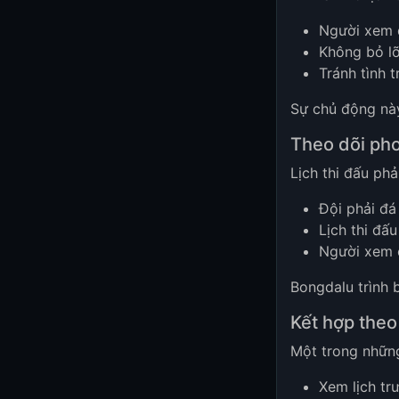
Người xem 
Không bỏ lỡ
Tránh tình 
Sự chủ động này
Theo dõi pho
Lịch thi đấu phả
Đội phải đá
Lịch thi đấ
Người xem 
Bongdalu trình 
Kết hợp theo 
Một trong những
Xem lịch tr