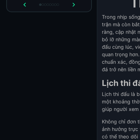
T
Trong nhịp sống
trận mà còn bắt
ràng, cập nhật 
bỏ lỡ những màn
đấu cùng lúc, vi
quan trọng hơn
chuẩn xác, đồng
đá trở nên liền 
Lịch thi đ
Lịch thi đấu là 
một khoảng thời
giúp người xem 
Không chỉ đơn t
ảnh hưởng trực 
có thể theo dõi