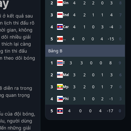
ày
2
4
2
2
0
3
8
Singapore
3
4
2
1
1
4
7
Indonesia
i ở kết quả sau
ồn
lịch thi đấu
rõ
4
4
1
0
3
-4
3
Campuchia
ời gian, không
dõi nhiều giải
5
4
0
0
4
-15
0
Đông
 thích lại càng
Timor
 tin thi đấu
Bảng
B
ệm theo dõi bóng
1
3
3
0
0
8
9
Thái
Lan
2
3
2
0
1
3
6
Malaysia
3
3
2
0
1
7
6
Myanmar
ẽ diễn ra trong
ng quan trọng
4
3
1
0
2
-1
3
Philippines
5
4
0
0
4
-17
0
Lào
ấu của đội bóng,
alu, người dùng
đến những giải