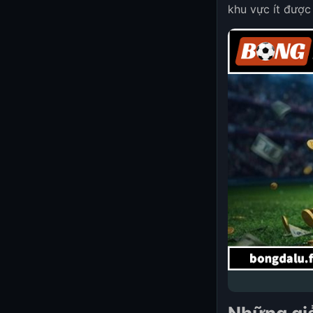
khu vực ít được