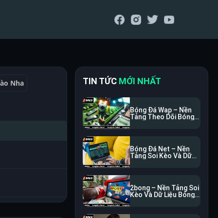
TIN TỨC
MỚI NHẤT
ào Nha
Bóng Đá Wap – Nền
0
-
1
5
-
0
Tảng Theo Dõi Bóng
Đá Trực Tuyến Uy Tín
UWA-
Floreat
Cockburn
Curtin U
Nedlands
Athena
City
SC
FC
Bóng Đá Net – Nền
Tảng Soi Kèo Và Dữ
Liệu Bóng Đá Số Uy
Tín
2bong – Nền Tảng Soi
Kèo Và Dữ Liệu Bóng
Đá Số Uy Tín