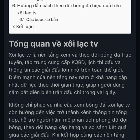
Hướng dẫn cách theo dõi bóng đá hiệu quả trên
xôi lạc tv
Các bước cơ bản
Kết luận
Tổng quan về xôi lạc tv
Xôi lạc tv
là nền tảng xem và theo dõi bóng đá trực
tuyến, tập trung cung cấp KQBD, lịch thi đấu và
thông tin các giải đấu lớn nhỏ trên toàn thế giới.
Điểm mạnh của nền tảng này nằm ở khả năng cập
nhật dữ liệu theo thời gian thực, giúp người dùng
nắm bắt diễn biến trận đấu chỉ trong vài giây.
Không chỉ phục vụ nhu cầu xem bóng đá, xôi lạc tv
còn hướng đến việc trở thành kênh thông tin tổng
hợp, hỗ trợ người hâm mộ phân tích phong độ đội
bóng, theo dõi bảng xếp hạng và so sánh kết quả
giữa các giải đấu. Khi kết hợp cùng các nền tảng