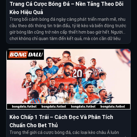
Trang Cá Cược Bóng Đá – Nền Tảng Theo Dõi
Kèo Hiệu Quả
Trong bối cảnh bóng đá ngày càng phát triển mạnh mẽ, nhu
cầu theo dõi thông tin trận đấu, tỷ lệ kèo và biến động trước
giờ bóng lăn cũng trở nên cấp thiết hơn bao giờ hết. Người
chơi không chỉ quan tâm đến kết quả, mà còn cần dữ liệu
chính xác để […]
Kèo Chấp 1 Trái – Cách Đọc Và Phân Tích
Chuẩn Cho Bet Thủ
Trong thế giới cá cược bóng đá, các loại kèo châu Á luôn