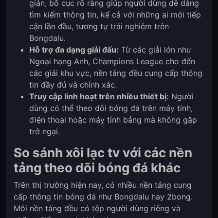
giản, bố cục rõ ràng giúp người dùng dễ dàng
tìm kiếm thông tin, kể cả với những ai mới tiếp
cận lần đầu, tương tự trải nghiệm trên
Bongdalu.
Hỗ trợ đa dạng giải đấu:
Từ các giải lớn như
Ngoại hạng Anh, Champions League cho đến
các giải khu vực, nền tảng đều cung cấp thông
tin đầy đủ và chính xác.
Truy cập linh hoạt trên nhiều thiết bị:
Người
dùng có thể theo dõi bóng đá trên máy tính,
điện thoại hoặc máy tính bảng mà không gặp
trở ngại.
So sánh xôi lạc tv với các nền
tảng theo dõi bóng đá khác
Trên thị trường hiện nay, có nhiều nền tảng cung
cấp thông tin bóng đá như Bongdalu hay 2bong.
Mỗi nền tảng đều có tệp người dùng riêng và