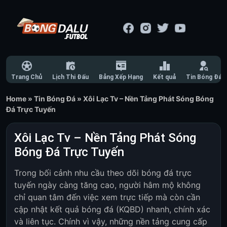
Trang Chủ
Lịch Thi Đấu
Bảng Xếp Hạng
Kết quả
Tin Bóng Đá
Home
»
Tin Bóng Đá
»
Xôi Lạc Tv – Nền Tảng Phát Sóng Bóng
Đá Trực Tuyến
Xôi Lạc Tv – Nền Tảng Phát Sóng
Bóng Đá Trực Tuyến
Trong bối cảnh nhu cầu theo dõi bóng đá trực
tuyến ngày càng tăng cao, người hâm mộ không
chỉ quan tâm đến việc xem trực tiếp mà còn cần
cập nhật kết quả bóng đá (KQBD) nhanh, chính xác
và liên tục. Chính vì vậy, những nền tảng cung cấp