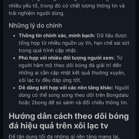
nhiều yếu tố, trong đó có chất lượng thông tin và
trải nghiệm người dùng.
Những lý do chính
Thông tin chính xác, minh bạch:
Dữ liệu được
tổng hợp từ nhiều nguồn uy tín, hạn chế sai sót
trong quá trình cập nhật.
Phù hợp với nhiều đối tượng người xem:
Từ
người hâm mộ theo dõi bóng đá giải trí đến
những ai cần cập nhật kết quả thường xuyên,
xôi lạc tv đều đáp ứng tốt.
Dễ dàng kết hợp với các nền tảng khác:
Người
dùng có thể song song theo dõi trên Bongdalu
hoặc 2bong để so sánh và đối chiếu thông tin.
Hướng dẫn cách theo dõi bóng
đá hiệu quả trên xôi lạc tv
Để tận dụng tối đa những gì nền tảng mang lại,