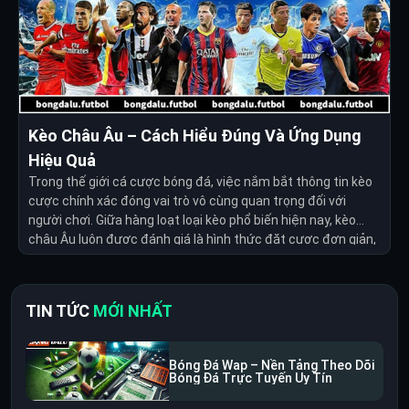
Kèo Châu Âu – Cách Hiểu Đúng Và Ứng Dụng
Hiệu Quả
Trong thế giới cá cược bóng đá, việc nắm bắt thông tin kèo
cược chính xác đóng vai trò vô cùng quan trọng đối với
người chơi. Giữa hàng loạt loại kèo phổ biến hiện nay, kèo
châu Âu luôn được đánh giá là hình thức đặt cược đơn giản,
dễ tiếp cận nhưng vẫn […]
TIN TỨC
MỚI NHẤT
Bóng Đá Wap – Nền Tảng Theo Dõi
Bóng Đá Trực Tuyến Uy Tín