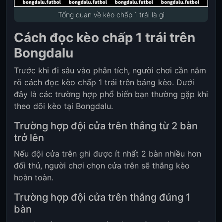
Tổng quan về kèo chấp 1 trái là gì
Cách đọc kèo chấp 1 trái trên
Bongdalu
Trước khi đi sâu vào phân tích, người chơi cần nắm
rõ cách đọc kèo chấp 1 trái trên bảng kèo. Dưới
đây là các trường hợp phổ biến bạn thường gặp khi
theo dõi kèo tại Bongdalu.
Trường hợp đội cửa trên thắng từ 2 bàn
trở lên
Nếu đội cửa trên ghi được ít nhất 2 bàn nhiều hơn
đối thủ, người chơi chọn cửa trên sẽ thắng kèo
hoàn toàn.
Trường hợp đội cửa trên thắng đúng 1
bàn