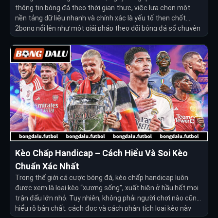
thông tin bóng đá theo thời gian thực, việc lựa chọn một
nền tảng dữ liệu nhanh và chính xác là yếu tố then chốt.
2bong nổi lên như một giải pháp theo dõi bóng đá số chuyên
nghiệp, giúp người xem nắm bắt […]
Kèo Chấp Handicap – Cách Hiểu Và Soi Kèo
Chuẩn Xác Nhất
Trong thế giới cá cược bóng đá, kèo chấp handicap luôn
được xem là loại kèo “xương sống”, xuất hiện ở hầu hết mọi
trận đấu lớn nhỏ. Tuy nhiên, không phải người chơi nào cũng
hiểu rõ bản chất, cách đọc và cách phân tích loại kèo này