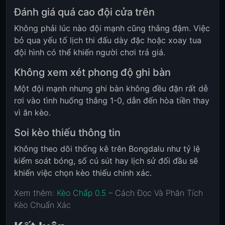
Đánh giá quá cao đội cửa trên
Không phải lúc nào đội mạnh cũng thắng đậm. Việc
bỏ qua yếu tố lịch thi đấu dày đặc hoặc xoay tua
đội hình có thể khiến người chơi trả giá.
Không xem xét phong độ ghi bàn
Một đội mạnh nhưng ghi bàn không đều đặn rất dễ
rơi vào tình huống thắng 1-0, dẫn đến hòa tiền thay
vì ăn kèo.
Soi kèo thiếu thông tin
Không theo dõi thống kê trên Bongdalu như tỷ lệ
kiểm soát bóng, số cú sút hay lịch sử đối đầu sẽ
khiến việc chọn kèo thiếu chính xác.
Xem thêm:
Kèo Chấp 0.5
– Cách Đọc Và Phân Tích
Kèo Chuẩn Xác