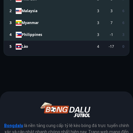
2
Malaysia
3
3
6
3
Myanmar
3
7
6
4
Philippines
3
-1
3
5
Lào
4
-17
0
Bongdalu
là nền tảng cung cấp tỷ lệ kèo bóng đá trực tuyến chính
xác và cập nhật nhanh chóng nhất hiện nay. Trang web mang đến