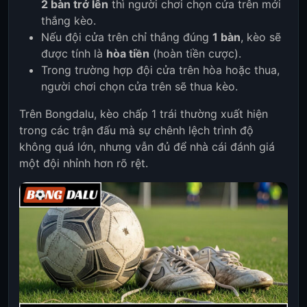
2 bàn trở lên
thì người chơi chọn cửa trên mới
thắng kèo.
Nếu đội cửa trên chỉ thắng đúng
1 bàn
, kèo sẽ
được tính là
hòa tiền
(hoàn tiền cược).
Trong trường hợp đội cửa trên hòa hoặc thua,
người chơi chọn cửa trên sẽ thua kèo.
Trên Bongdalu, kèo chấp 1 trái thường xuất hiện
trong các trận đấu mà sự chênh lệch trình độ
không quá lớn, nhưng vẫn đủ để nhà cái đánh giá
một đội nhỉnh hơn rõ rệt.