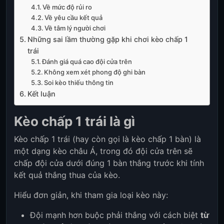
Về mức độ rủi ro
Về yêu cầu kết quả
Về tâm lý người chơi
Những sai lầm thường gặp khi chơi kèo chấp 1
trái
Đánh giá quá cao đội cửa trên
Không xem xét phong độ ghi bàn
Soi kèo thiếu thông tin
Kết luận
Kèo chấp 1 trái là gì
Kèo chấp 1 trái (hay còn gọi là kèo chấp 1 bàn) là
một dạng kèo châu Á, trong đó đội cửa trên sẽ
chấp đội cửa dưới đúng 1 bàn thắng trước khi tính
kết quả thắng thua của kèo.
Hiểu đơn giản, khi tham gia loại kèo này:
Đội mạnh hơn buộc phải thắng với cách biệt
từ