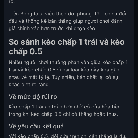
ro.
Trên Bongdalu, việc theo dõi phong độ, lịch sử đối
đầu và thống kê bàn thắng giúp người chơi đánh
giá chính xác hơn trước khi chọn kèo.
So sánh kèo chấp 1 trái và kèo
chấp 0.5
Nhiều người chơi thường phân vân giữa kèo chấp 1
trái và
kèo chấp 0.5
vì hai loại kèo này khá gần
nhau về mặt tỷ lệ. Tuy nhiên, bản chất lại có sự
khác biệt rõ ràng.
Về mức độ rủi ro
Kèo chấp 1 trái an toàn hơn nhờ có cửa hòa tiền,
trong khi kèo chấp 0.5 chỉ có thắng hoặc thua.
Về yêu cầu kết quả
Với kèo chấp 0.5, đội cửa trên chỉ cần thắng là đủ.